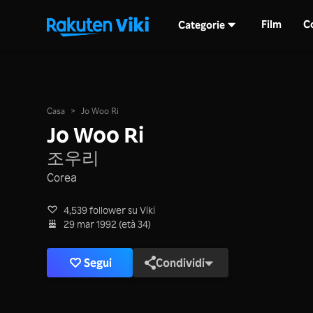
Film
C
Categorie
Casa
>
Jo Woo Ri
Jo Woo Ri
조우리
Corea
4,539 follower su Viki
29 mar 1992 (età 34)
Segui
Condividi