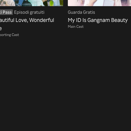
i Pass
Episodi gratuiti
Guarda Gratis
autiful Love, Wonderful
My ID Is Gangnam Beauty
Main Cast
e
orting Cast