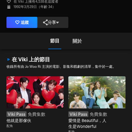
在 Viki 上擁有4,538名追蹤者
1992年3月29日（年齡 34）
追蹤
分享
節目
關於
在 Viki 上的節目
收錄所有由 Jo Woo Ri 主演的電影、影集和戲劇的清單，集中於一處。
Viki Pass
免費集數
Viki Pass
免費集數
他就是那傢伙
愛情是 Beautiful，人
配角
生是Wonderful
配角