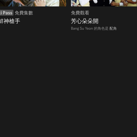
i Pass
免費集數
免費觀看
鮮神槍手
芳心朵朵開
Bang Su Yeon 的角色是
配角