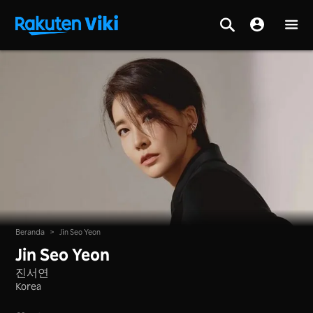
Beranda
>
Jin Seo Yeon
Jin Seo Yeon
진서연
Korea