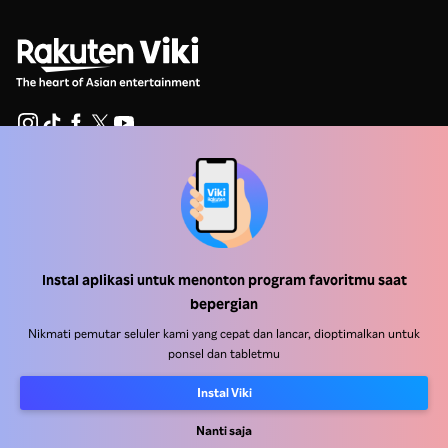
Pusat Bantuan
Bekerja Bersama Kami
Mitra Distribusi
Instal aplikasi untuk menonton program favoritmu saat
Pengiklan
bepergian
Pusat Pers
Nikmati pemutar seluler kami yang cepat dan lancar, dioptimalkan untuk
ponsel dan tabletmu
Ketentuan Penggunaan
Instal Viki
Kebijakan Privasi
Nanti saja
Kebijakan Cookie dan Teknologi Penelusuran