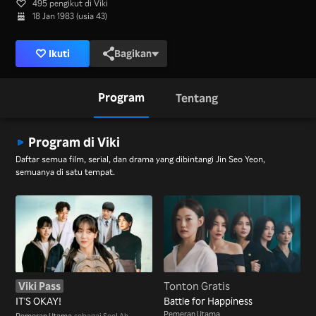
495 pengikut di Viki
18 Jan 1983 (usia 43)
Ikuti
Bagikan
Program
Tentang
Program di Viki
Daftar semua film, serial, dan drama yang dibintangi Jin Seo Yeon,
semuanya di satu tempat.
Viki Pass
Tonton Gratis
IT'S OKAY!
Battle for Happiness
Pemeran Utama
Pemeran Utama
sebagai Seol Ah