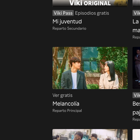
Viki Pass
Episodios gratis
Vik
Mi juventud
La 
Reparto Secundario
ma
Repa
Ver gratis
Vik
Melancolía
Be
Reparto Principal
pa
Repa