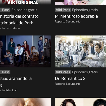
i Pass
Episodios gratis
Viki Pass
Episodios gratis
historia del contrato
Mi mentiroso adorable
Reparto Secundario
trimonial de Park
rto Secundario
i Pass
Viki Pass
Episodios gratis
stias arañando la
Dr. Romántico 2
Reparto Secundario
ja
rto Principal