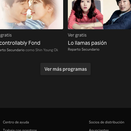
 gratis
Ver gratis
controllably Fond
Lo llamas pasión
Reparto Secundario
rto Secundario
como Shin Young Ok
Ver más programas
Centro de ayuda
Socios de distribución
Trabaja con nosotros
Anunciantes