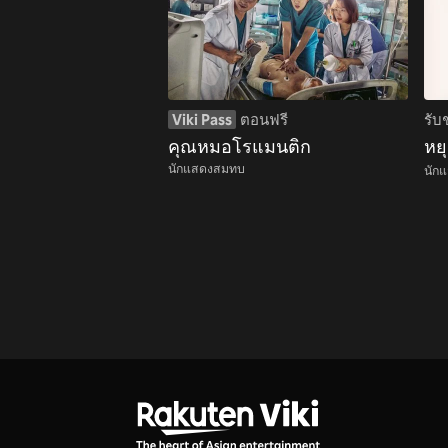
Viki Pass
ตอนฟรี
รับ
คุณหมอโรแมนติก
หยุ
นักแสดงสมทบ
นัก