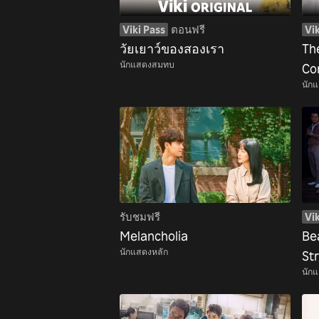
Viki Pass
ตอนฟรี
Vik
วัยเยาว์ของสองเรา
Th
นักแสดงสมทบ
Co
นัก
รับชมฟรี
Vik
Melancholia
Be
นักแสดงหลัก
St
นัก