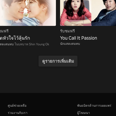
ชมฟรี
รับชมฟรี
ดหัวใจไว้ลุ้นรัก
You Call It Passion
นักแสดงสมทบ
แสดงสมทบ
ในบทบาท Shin Young Ok
ดูรายการเพิ่มเติม
ศูนย์ช่วยเหลือ
พันธมิตรด้านการเผยแพร่
ร่วมงานกับเรา
ผู้โฆษณา