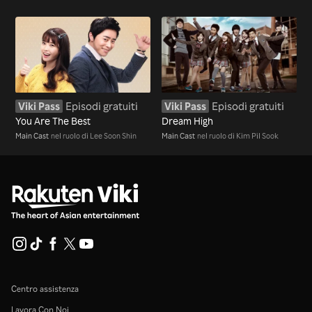
Viki Pass
Episodi gratuiti
Viki Pass
Episodi gratuiti
You Are The Best
Dream High
Main Cast
nel ruolo di Lee Soon Shin
Main Cast
nel ruolo di Kim Pil Sook
Centro assistenza
Lavora Con Noi