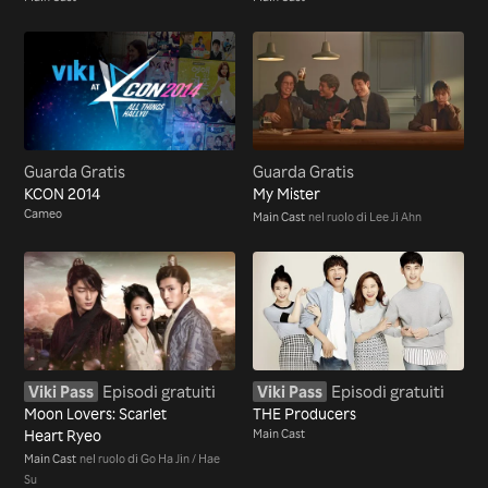
Guarda Gratis
Guarda Gratis
KCON 2014
My Mister
Cameo
Main Cast
nel ruolo di Lee Ji Ahn
Viki Pass
Episodi gratuiti
Viki Pass
Episodi gratuiti
Moon Lovers: Scarlet
THE Producers
Heart Ryeo
Main Cast
Main Cast
nel ruolo di Go Ha Jin / Hae
Su