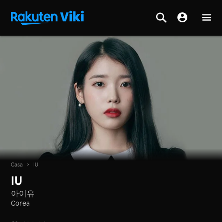
Casa
>
IU
IU
아이유
Corea