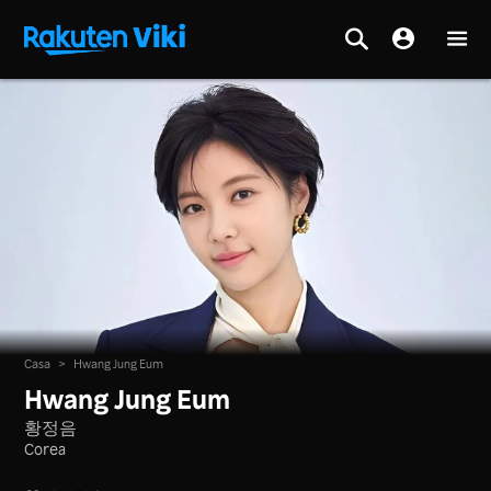
Casa
>
Hwang Jung Eum
Hwang Jung Eum
황정음
Corea