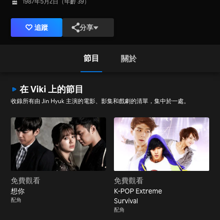
1987年5月2日（年齡 39）
追蹤
分享
節目
關於
在 Viki 上的節目
收錄所有由 Jin Hyuk 主演的電影、影集和戲劇的清單，集中於一處。
免費觀看
免費觀看
想你
K-POP Extreme
配角
Survival
配角