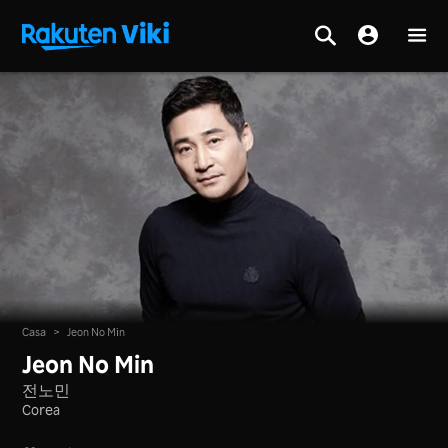
Casa
>
Jeon No Min
Jeon No Min
전노민
Corea