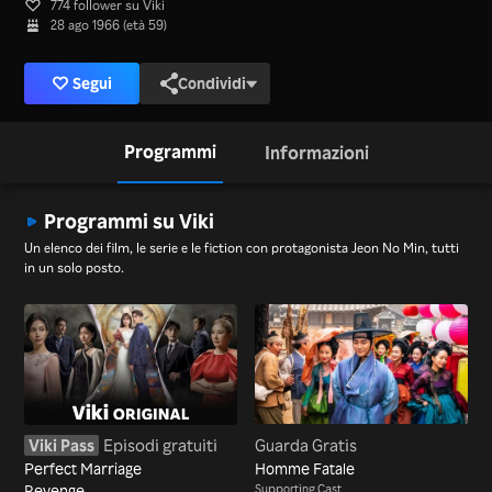
774 follower su Viki
28 ago 1966 (età 59)
Segui
Condividi
Programmi
Informazioni
Programmi su Viki
Un elenco dei film, le serie e le fiction con protagonista Jeon No Min, tutti
in un solo posto.
Viki Pass
Episodi gratuiti
Guarda Gratis
Perfect Marriage
Homme Fatale
Revenge
Supporting Cast