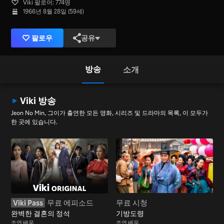
Viki 팔로어: 774명
1966년 8월 28일 (59세)
팔로우
공유
방송
소개
Viki 방송
Jeon No Min, 그이가 출연한 모든 영화, 시리즈 및 드라마의 목록, 이 모두가
한 곳에 있습니다.
Viki Pass
무료 에피소드
무료 시청
완벽한 결혼의 정석
기방도령
조연 배우
조연 배우