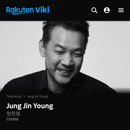
Tela inicial
>
Jung Jin Young
Jung Jin Young
정진영
Coreia