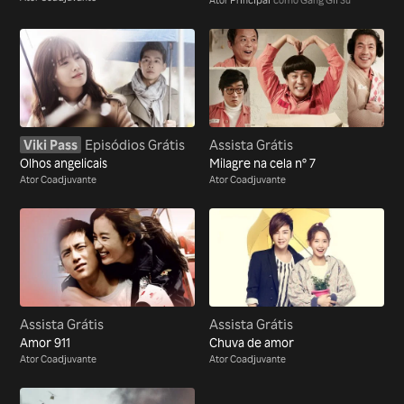
Viki Pass
Episódios Grátis
Assista Grátis
Olhos angelicais
Milagre na cela n° 7
Ator Coadjuvante
Ator Coadjuvante
Assista Grátis
Assista Grátis
Amor 911
Chuva de amor
Ator Coadjuvante
Ator Coadjuvante