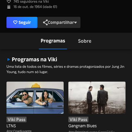
745 seguidores na Viki
16 de out. de 1964 (idade 61)
Seguir
Compartilhar
Programas
Sobre
Programas na Viki
Uma lista de todos os filmes, séries e dramas protagonizados por Jung Jin
Young, tudo num só lugar.
Viki Pass
Viki Pass
LTNS
Gangnam Blues
Ator Coadjuvante
Ator Principal
como Gang Gil Su