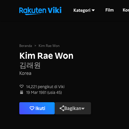
Film
Ko
Kategori
Beranda
>
Kim Rae Won
Kim Rae Won
김래원
Korea
14,221 pengikut di Viki
19 Mar 1981 (usia 45)
Ikuti
Bagikan