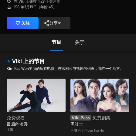
在 Viki 上拥有14,221个关注者
1981年3月19日（年龄 45）
关注
分享
节目
关于
Viki 上的节目
Kim Rae Won主演的所有电影、连续剧和电视剧的列表，都在一个地方。
免费观看
Viki Pass
免费剧集
最后的浪漫
黑骑士
主演
主演
作为Moon Soo Ho