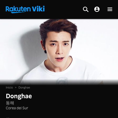
Inicio
>
Donghae
Donghae
동해
Corea del Sur