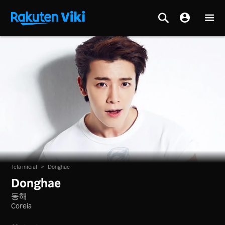
Tela inicial
>
Donghae
Donghae
동해
Coreia