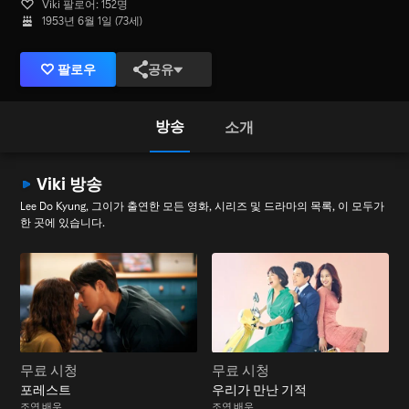
Viki 팔로어: 152명
1953년 6월 1일 (73세)
팔로우
공유
방송
소개
Viki 방송
Lee Do Kyung, 그이가 출연한 모든 영화, 시리즈 및 드라마의 목록, 이 모두가
한 곳에 있습니다.
무료 시청
무료 시청
포레스트
우리가 만난 기적
조연 배우
조연 배우