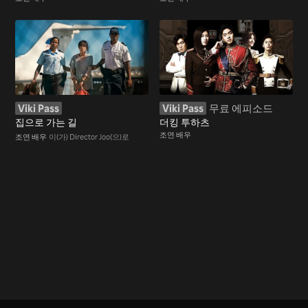
Viki Pass
Viki Pass
무료 에피소드
집으로 가는 길
더킹 투하츠
조연 배우
조연 배우
이(가) Director Joo(으)로