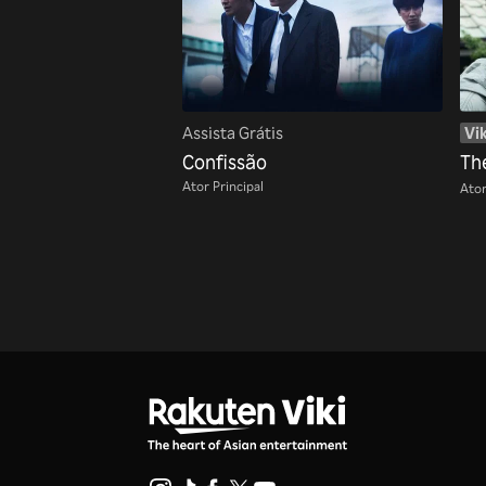
Assista Grátis
Vik
Confissão
Th
Ator Principal
Ator