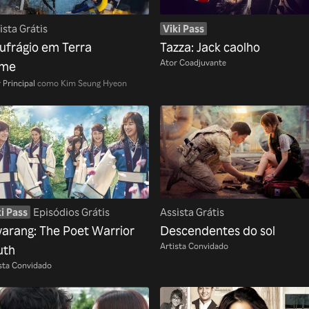
ista Grátis
Viki Pass
ufrágio em Terra
Tazza: Jack caolho
Ator Coadjuvante
rme
 Principal
como Kim Seung Hyeon
i Pass
Episódios Grátis
Assista Grátis
arang: The Poet Warrior
Descendentes do sol
Artista Convidado
uth
sta Convidado