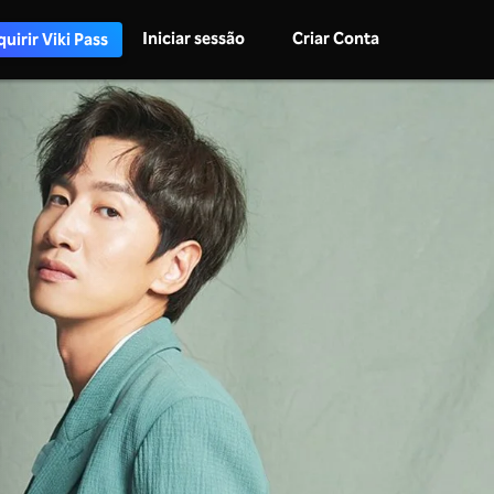
Iniciar sessão
Criar Conta
uirir Viki Pass