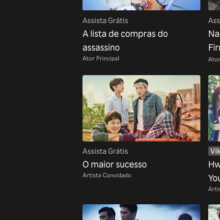
Assista Grátis
Ass
A lista de compras do
Na
assassino
Fi
Ator Principal
Ator
Assista Grátis
Vik
O maior sucesso
Hw
Artista Convidado
Yo
Arti