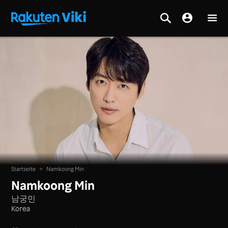
Startseite
>
Namkoong Min
Namkoong Min
남궁민
Korea