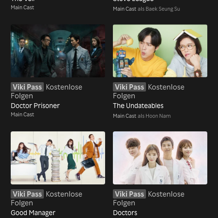
Main Cast
Main Cast
als Baek Seung Su
Viki Pass
Kostenlose
Viki Pass
Kostenlose
Folgen
Folgen
Doctor Prisoner
The Undateables
Main Cast
Main Cast
als Hoon Nam
Viki Pass
Kostenlose
Viki Pass
Kostenlose
Folgen
Folgen
Good Manager
Doctors