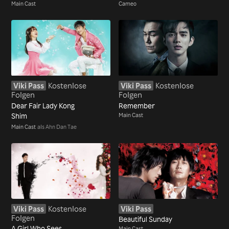
Main Cast
Cameo
Viki Pass
Kostenlose
Viki Pass
Kostenlose
Folgen
Folgen
Dear Fair Lady Kong
Remember
Shim
Main Cast
Main Cast
als Ahn Dan Tae
Viki Pass
Kostenlose
Viki Pass
Folgen
Beautiful Sunday
A Girl Who Sees
Main Cast