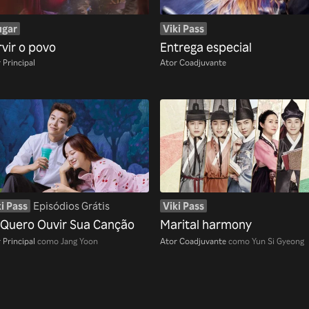
ugar
Viki Pass
rvir o povo
Entrega especial
 Principal
Ator Coadjuvante
i Pass
Episódios Grátis
Viki Pass
 Quero Ouvir Sua Canção
Marital harmony
 Principal
como Jang Yoon
Ator Coadjuvante
como Yun Si Gyeong