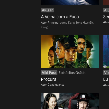
Alugar
Al
A Velha com a Faca
Se
Ator
Ator Principal
como Kang Bong Hwe (Dr.
Kang)
Viki Pass
Episódios Grátis
Vik
Procura
Eu
Ator Coadjuvante
Ator