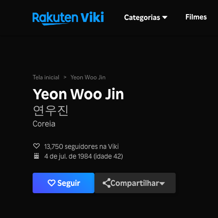
Filmes
Categorias
Tela inicial
>
Yeon Woo Jin
Yeon Woo Jin
연우진
Coreia
13,750 seguidores na Viki
4 de jul. de 1984 (idade 42)
Seguir
Compartilhar