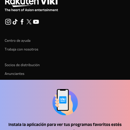
Centro de ayuda
Trabaja con nosotros
Socios de distribución
Anunciantes
Centro de prensa
Términos de Uso
Política de Privacidad
Política de cookies y tecnologías de seguimiento
Instala la aplicación para ver tus programas favoritos estés
Política de derechos de autor