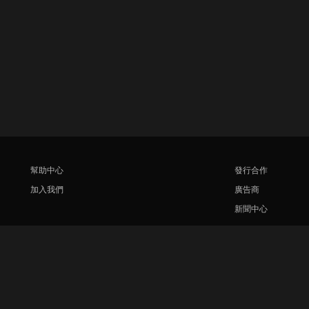
幫助中心
發行合作
加入我們
廣告商
新聞中心
Rakuten
Rakuten Kobo
Rakuten Viber
Rakuten Travel
More services
About Rakuten