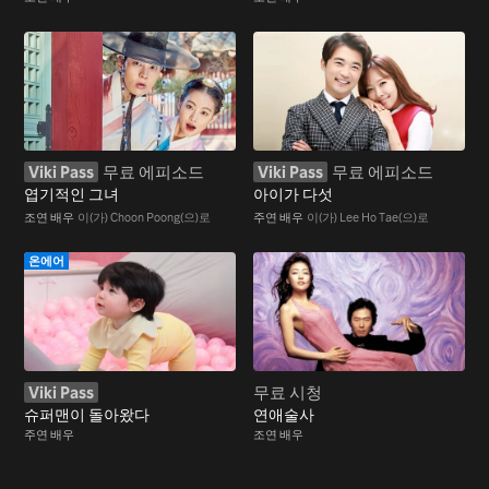
Viki Pass
무료 에피소드
Viki Pass
무료 에피소드
엽기적인 그녀
아이가 다섯
조연 배우
이(가) Choon Poong(으)로
주연 배우
이(가) Lee Ho Tae(으)로
온에어
Viki Pass
무료 시청
슈퍼맨이 돌아왔다
연애술사
주연 배우
조연 배우