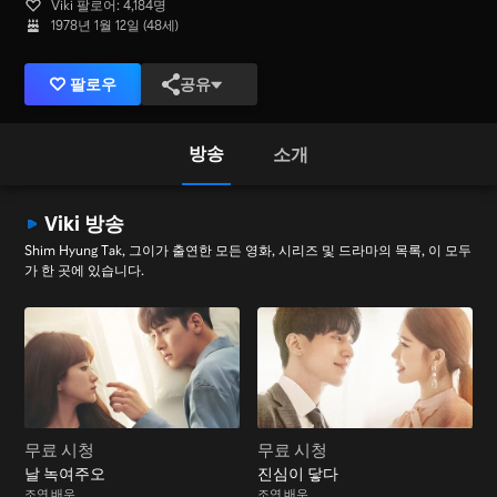
Viki 팔로어: 4,184명
1978년 1월 12일 (48세)
팔로우
공유
방송
소개
Viki 방송
Shim Hyung Tak, 그이가 출연한 모든 영화, 시리즈 및 드라마의 목록, 이 모두
가 한 곳에 있습니다.
무료 시청
무료 시청
날 녹여주오
진심이 닿다
조연 배우
조연 배우