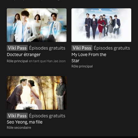
Viki Pass
Épisodes gratuits
Viki Pass
Épisodes gratuits
Docteur étranger
My Love From the
Star
Rôle principal
en tant que Han Jae Joon
Rôle principal
Viki Pass
Épisodes gratuits
Seo Yeong, ma fille
Rôle secondaire