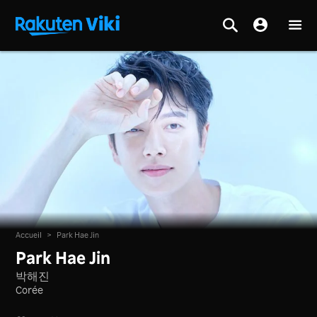
Accueil
>
Park Hae Jin
Park Hae Jin
박해진
Corée