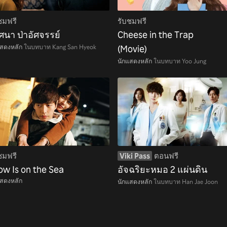
ชมฟรี
รับชมฟรี
ศนา ป่าอัศจรรย์
Cheese in the Trap
แสดงหลัก
ในบทบาท Kang San Hyeok
(Movie)
นักแสดงหลัก
ในบทบาท Yoo Jung
ชมฟรี
Viki Pass
ตอนฟรี
ow Is on the Sea
อัจฉริยะหมอ 2 แผ่นดิน
แสดงหลัก
นักแสดงหลัก
ในบทบาท Han Jae Joon