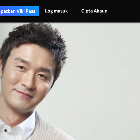
Log masuk
Cipta Akaun
patkan Viki Pass