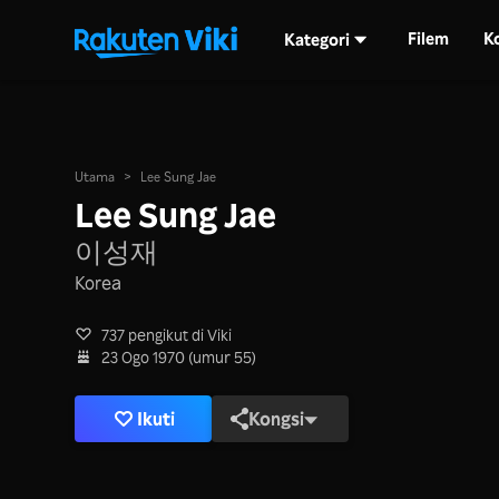
Filem
K
Kategori
Utama
>
Lee Sung Jae
Lee Sung Jae
이성재
Korea
737 pengikut di Viki
23 Ogo 1970 (umur 55)
Ikuti
Kongsi