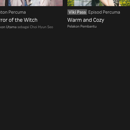
nton Percuma
Viki Pass
Episod Percuma
rror of the Witch
Warm and Cozy
Pelakon Pembantu
akon Utama
sebagai Choi Hyun Seo