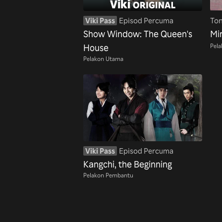
Viki Pass
Episod Percuma
To
Show Window: The Queen's
Mi
Pel
House
Pelakon Utama
Viki Pass
Episod Percuma
Kangchi, the Beginning
Pelakon Pembantu