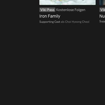
Viki Pass
Kostenlose Folgen
Vik
Iron Family
Nu
Supp
Supporting Cast
als Choi Hyeong Cheol