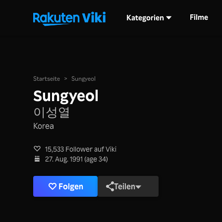
Filme
Kategorien
Startseite
>
Sungyeol
Sungyeol
이성열
Korea
15,533 Follower auf Viki
27. Aug. 1991 (age 34)
Folgen
Teilen