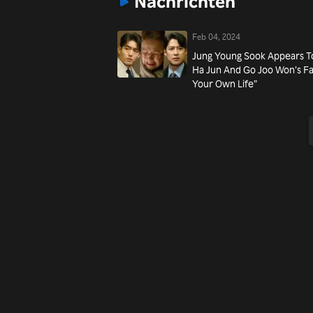
Nachrichten
Feb 04, 2024
Jung Young Sook Appears T
Ha Jun And Go Joo Won’s Fam
Your Own Life”