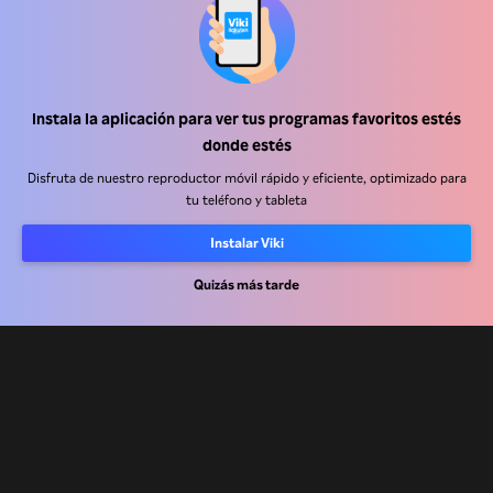
Instala la aplicación para ver tus programas favoritos estés
Centro de ayuda
donde estés
Trabaja con nosotros
Disfruta de nuestro reproductor móvil rápido y eficiente, optimizado para
tu teléfono y tableta
Socios de distribución
Instalar Viki
Anunciantes
Quizás más tarde
Centro de prensa
Términos de Uso
Política de Privacidad
Política de cookies y tecnologías de seguimiento
Política de derechos de autor