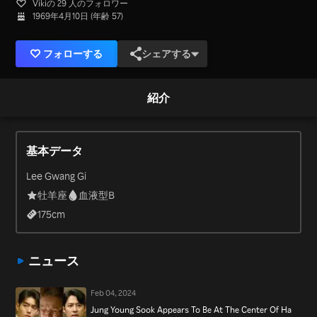
Vikiの 29 人のフォロワー
1969年4月10日 (年齢 57)
フォローする
シェアする
紹介
基本データ
Lee Gwang Gi
牡羊座
血液型B
175
cm
ニュース
Feb 04, 2024
Jung Young Sook Appears To Be At The Center Of Ha