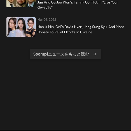
Jun And Go Joo Won’s Family Conflict In “Live Your
Own Life”
Mar 08, 2022
Han Ji Min, Girl’s Day’s Hyeri, Jang Sung Kyu, And More
Donate To Relief Efforts In Ukraine
Soompiニュースをもっと読む