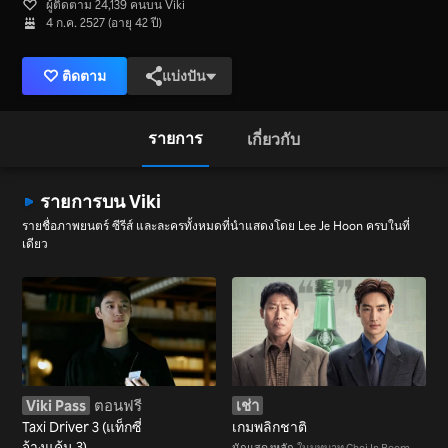
ผู้ติดตาม 24,139 คนบน Viki
4 ก.ค. 2527 (อายุ 42 ปี)
ติดตาม
แบ่งปัน
รายการ
เกี่ยวกับ
รายการบน Viki
รายชื่อภาพยนตร์ ซีรีส์ และละครทั้งหมดที่นำแสดงโดย Lee Je Hoon ครบในที่
เดียว
Viki Pass
ตอนฟรี
เช่า
Taxi Driver 3 (แท็กซี่
เกมพลิกชาติ
จ้างแค้น 3)
นักแสดงหลัก
ในบทบาท Choi In Beom