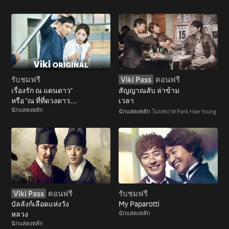
รับชมฟรี
Viki Pass
ตอนฟรี
เรื่องรัก ณ แดนดาว"
สัญญาณลับ ล่าข้าม
หรือ "ณ ที่ที่ดวงดาว
เวลา
บรรจบ
นักแสดงหลัก
นักแสดงหลัก
ในบทบาท Park Hae Young
Viki Pass
ตอนฟรี
รับชมฟรี
บัลลังก์เลือดแห่งวัง
My Paparotti
หลวง
นักแสดงหลัก
นักแสดงหลัก