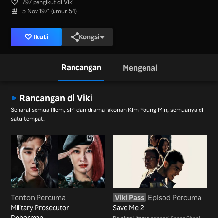
797 pengikut di Viki
5 Nov 1971 (umur 54)
Ikuti
Kongsi
Rancangan
Mengenai
Rancangan di Viki
Senarai semua filem, siri dan drama lakonan Kim Young Min, semuanya di
satu tempat.
Tonton Percuma
Viki Pass
Episod Percuma
Military Prosecutor
Save Me 2
Doberman
Pelakon Utama
sebagai Seong Cheol