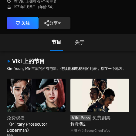
在 Viki 上拥有797个关注者
1971年11月5日（年龄 54）
关注
分享
节目
关于
Viki 上的节目
Kim Young Min主演的所有电影、连续剧和电视剧的列表，都在一个地方。
免费观看
Viki Pass
免费剧集
《Military Prosecutor
救救我2
Doberman》
主演
作为Seong Cheol Woo
配角