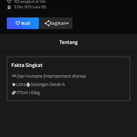
103 pengikut di Viki
5 Okt 1975 (usia 50)
Ikuti
Bagikan
Tentang
Fakta Singkat
Dari Humane Entertainment (Korea)
Libra
Golongan Darah A
177
cm |
63
kg