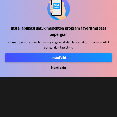
Instal aplikasi untuk menonton program favoritmu saat
Pusat Bantuan
bepergian
Bekerja Bersama Kami
Nikmati pemutar seluler kami yang cepat dan lancar, dioptimalkan untuk
ponsel dan tabletmu
Mitra Distribusi
Instal Viki
Pengiklan
Nanti saja
Pusat Pers
Ketentuan Penggunaan
Kebijakan Privasi
Kebijakan Cookie dan Teknologi Penelusuran
Kebijakan Hak Cipta