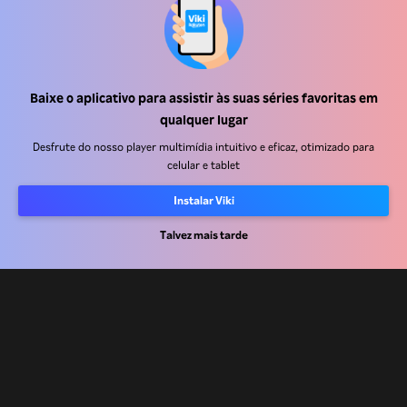
Baixe o aplicativo para assistir às suas séries favoritas em
Central de ajuda
qualquer lugar
Trabalhe Conosco
Desfrute do nosso player multimídia intuitivo e eficaz, otimizado para
celular e tablet
Emissoras
Instalar Viki
Anunciantes
Talvez mais tarde
Central de imprensa
Termos de uso
Política de privacidade
Política de cookies e Tecnologias de rastreamento
Política de direitos autorais