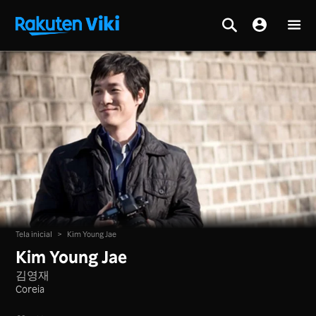
Tela inicial
>
Kim Young Jae
Kim Young Jae
김영재
Coreia