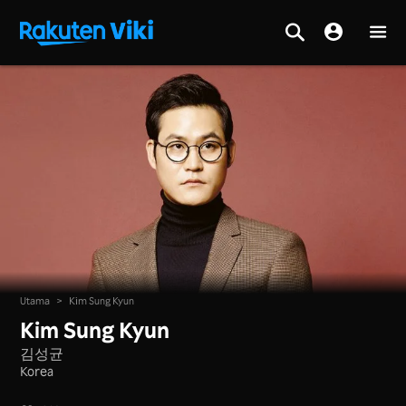
Utama
>
Kim Sung Kyun
Kim Sung Kyun
김성균
Korea