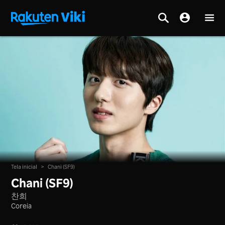
Tela inicial
>
Chani (SF9)
Chani (SF9)
찬희
Coreia