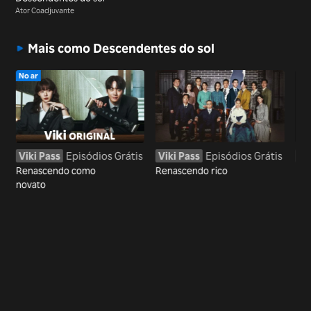
Ator Coadjuvante
Mais como Descendentes do sol
No ar
Viki Pass
Episódios Grátis
Viki Pass
Episódios Grátis
Vi
Renascendo como
Renascendo rico
Enc
novato