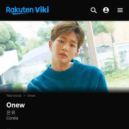
Tela inicial
>
Onew
Onew
온유
Coreia