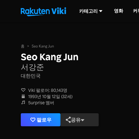
영화
커
카테고리
홈
>
Seo Kang Jun
Seo Kang Jun
서강준
대한민국
Viki 팔로어: 80,143명
1993년 10월 12일 (32세)
5urprise 멤버
팔로우
공유