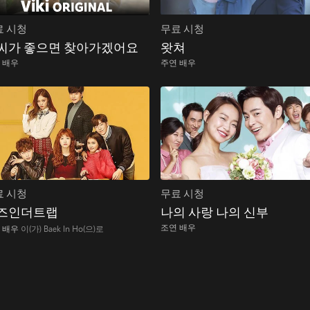
료 시청
무료 시청
씨가 좋으면 찾아가겠어요
왓쳐
 배우
주연 배우
료 시청
무료 시청
즈인더트랩
나의 사랑 나의 신부
조연 배우
 배우
이(가) Baek In Ho(으)로