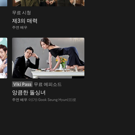
무료 시청
제3의 매력
주연 배우
Viki Pass
무료 에피소드
앙큼한 돌싱녀
주연 배우
이(가) Gook Seung Hyun(으)로