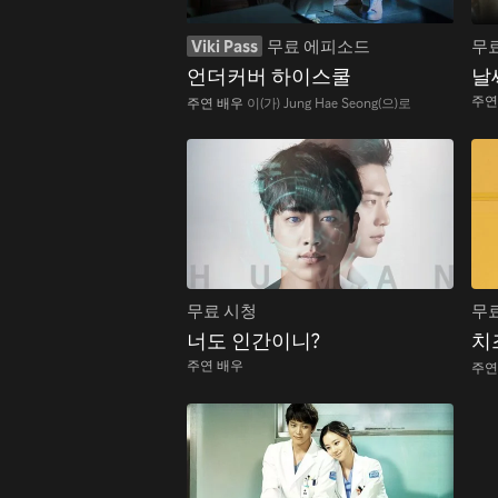
Viki Pass
무료 에피소드
무
언더커버 하이스쿨
날
주연
주연 배우
이(가) Jung Hae Seong(으)로
무료 시청
무
너도 인간이니?
치
주연 배우
주연