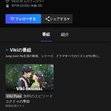
Vikiの 81 人のフォロワー
1971年3月18日 (年齢 55)
フォローする
シェアする
番組
紹介
Vikiの番組
Jung Joon Ha主演の映画、シリーズ、ドラマすべてのリストが1か所に。
Viki Pass
無料のエピソード
コクドゥの季節
特別出演ゲスト