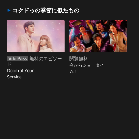
コクドゥの季節に似たもの
Viki Pass
無料のエピソー
閲覧無料
Vi
ド
ド
今からショータイ
Doom at Your
私
ム！
Service