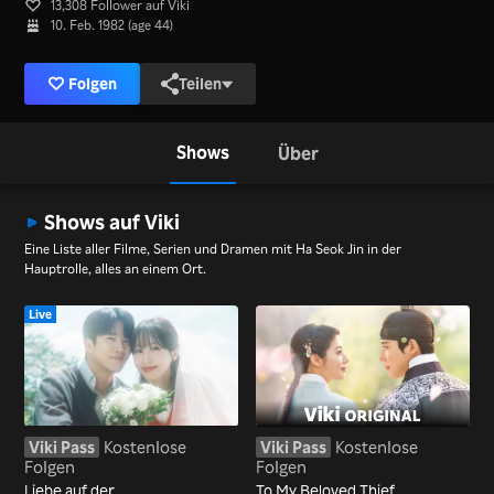
13,308 Follower auf Viki
10. Feb. 1982 (age 44)
Folgen
Teilen
Shows
Über
Shows auf Viki
Eine Liste aller Filme, Serien und Dramen mit Ha Seok Jin in der
Hauptrolle, alles an einem Ort.
Live
Viki Pass
Kostenlose
Viki Pass
Kostenlose
Folgen
Folgen
Liebe auf der
To My Beloved Thief