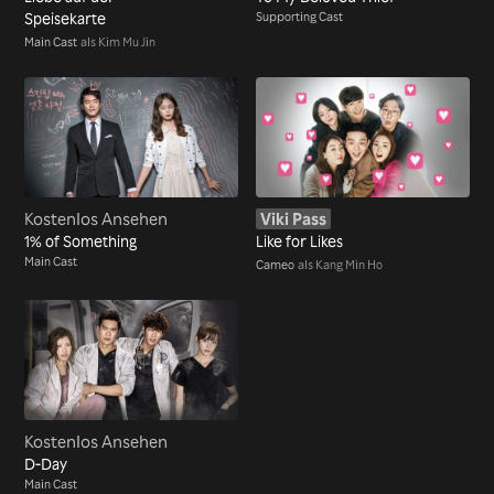
Speisekarte
Supporting Cast
Main Cast
als Kim Mu Jin
Kostenlos Ansehen
Viki Pass
1% of Something
Like for Likes
Main Cast
Cameo
als Kang Min Ho
Kostenlos Ansehen
D-Day
Main Cast