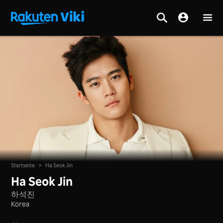
Startseite
>
Ha Seok Jin
Ha Seok Jin
하석진
Korea