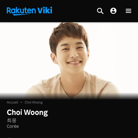
Accueil
>
Choi Woong
Choi Woong
최웅
Corée