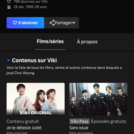
799 abonnés sur Viki
28 déc. 1986 (39 ans)
S'abonner
Partager
Films/séries
À propos
Contenus sur Viki
Voici la liste de tous les films, séries et autres contenus dans lesquels a
joué Choi Woong.
Contenu gratuit
Viki Pass
Épisodes gratuits
Je te déteste Juliet
Sans issue
Rôle principal
Rôle secondaire