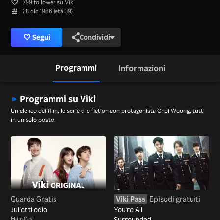
799 follower su Viki
28 dic 1986 (età 39)
Segui
Condividi
Programmi
Informazioni
Programmi su Viki
Un elenco dei film, le serie e le fiction con protagonista Choi Woong, tutti
in un solo posto.
Guarda Gratis
Viki Pass
Episodi gratuiti
Juliet ti odio
You're All
Main Cast
Surrounded