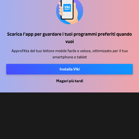
Scarica l’app per guardare i tuoi programmi preferiti quando
Centro assistenza
vuoi
Lavora Con Noi
Approfitta del tuo lettore mobile facile e veloce, ottimizzato per il tuo
smartphone e tablet
Partner per la distribuzione
Installa Viki
Inserzionisti
Magari più tardi
Centro stampa
Condizioni d'uso
Informativa sulla privacy
Informativa sui cookie e sulla Tecnologia di tracciamento
Politica sul copyright