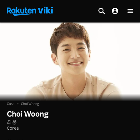
Casa
>
Choi Woong
Choi Woong
최웅
Corea