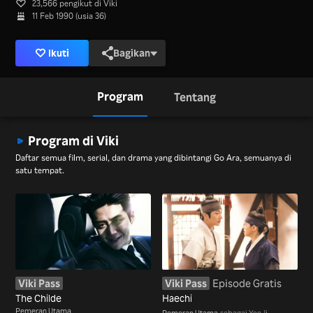
23,566 pengikut di Viki
11 Feb 1990 (usia 36)
Ikuti
Bagikan
Program
Tentang
Program di Viki
Daftar semua film, serial, dan drama yang dibintangi Go Ara, semuanya di
satu tempat.
Viki Pass
Viki Pass
Episode Gratis
The Childe
Haechi
Pemeran Utama
Pemeran Utama
sebagai Yeo Ji