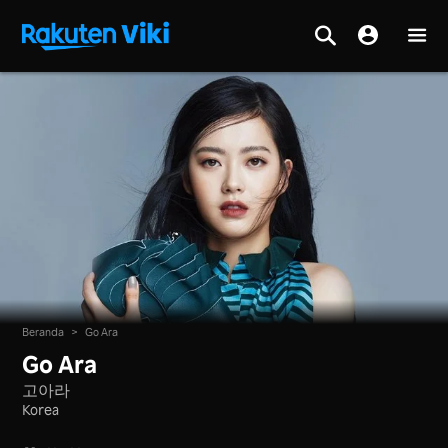
Beranda
>
Go Ara
Go Ara
고아라
Korea