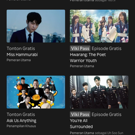
Tonton Gratis
Viki Pass
Episode Gratis
Miss Hammurabi
Hwarang: The Poet
Pemeran Utama
Warrior Youth
Pemeran Utama
Tonton Gratis
Viki Pass
Episode Gratis
Ask Us Anything
You're All
Penampilan Khusus
Surrounded
Pemeran Utama
sebagai Uh Soo Sun