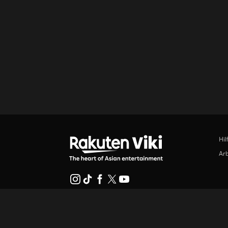
Hil
Arb