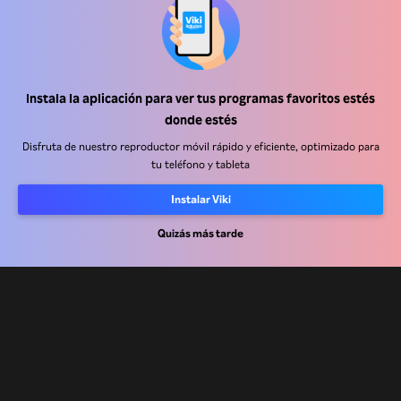
Instala la aplicación para ver tus programas favoritos estés
Centro de ayuda
donde estés
Trabaja con nosotros
Disfruta de nuestro reproductor móvil rápido y eficiente, optimizado para
tu teléfono y tableta
Socios de distribución
Instalar Viki
Anunciantes
Quizás más tarde
Centro de prensa
Términos de Uso
Política de Privacidad
Política de cookies y tecnologías de seguimiento
Política de derechos de autor