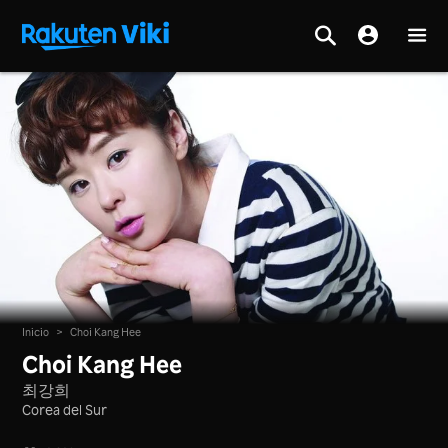
Inicio
>
Choi Kang Hee
Choi Kang Hee
최강희
Corea del Sur