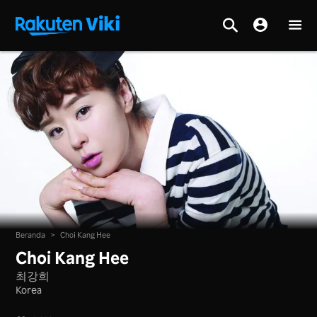
Beranda
>
Choi Kang Hee
Choi Kang Hee
최강희
Korea