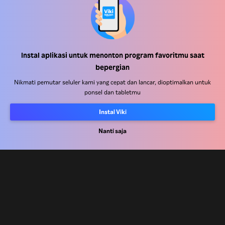
Instal aplikasi untuk menonton program favoritmu saat
Pusat Bantuan
bepergian
Bekerja Bersama Kami
Nikmati pemutar seluler kami yang cepat dan lancar, dioptimalkan untuk
ponsel dan tabletmu
Mitra Distribusi
Instal Viki
Pengiklan
Nanti saja
Pusat Pers
Ketentuan Penggunaan
Kebijakan Privasi
Kebijakan Cookie dan Teknologi Penelusuran
Kebijakan Hak Cipta