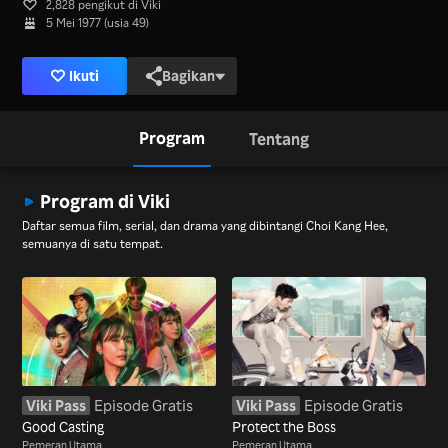
2,828 pengikut di Viki
5 Mei 1977 (usia 49)
Ikuti
Bagikan
Program
Tentang
Program di Viki
Daftar semua film, serial, dan drama yang dibintangi Choi Kang Hee,
semuanya di satu tempat.
Viki Pass
Episode Gratis
Viki Pass
Episode Gratis
Good Casting
Protect the Boss
Pemeran Utama
Pemeran Utama