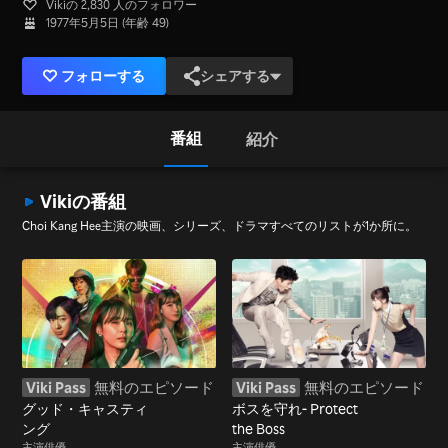
Vikiの 2,830 人のフォロワー
1977年5月5日 (年齢 49)
フォローする
シェアする
番組
紹介
Vikiの番組
Choi Kang Hee主演の映画、シリーズ、ドラマすべてのリストが1か所に。
Viki Pass
無料のエピソード
Viki Pass
無料のエピソード
グッド・キャスティ
ボスを守れ- Protect
ング
the Boss
主演俳優
主演俳優