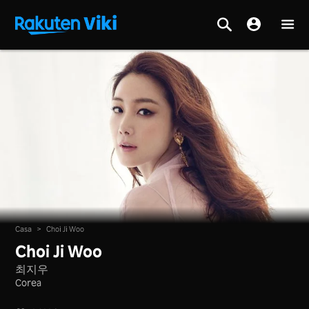
Casa
>
Choi Ji Woo
Choi Ji Woo
최지우
Corea