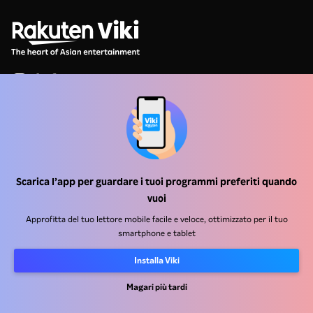
Centro assistenza
Lavora Con Noi
Scarica l’app per guardare i tuoi programmi preferiti quando
Partner per la distribuzione
vuoi
Inserzionisti
Approfitta del tuo lettore mobile facile e veloce, ottimizzato per il tuo
Centro stampa
smartphone e tablet
Installa Viki
Condizioni d'uso
Informativa sulla privacy
Magari più tardi
Informativa sui cookie e sulla Tecnologia di tracciamento