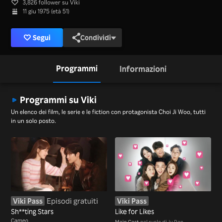
3,826 follower su Viki
11 giu 1975 (età 51)
Segui
Condividi
Programmi
Informazioni
Programmi su Viki
Un elenco dei film, le serie e le fiction con protagonista Choi Ji Woo, tutti
in un solo posto.
Viki Pass
Episodi gratuiti
Viki Pass
Sh**ting Stars
Like for Likes
Cameo
Main Cast
nel ruolo di Ju Ran