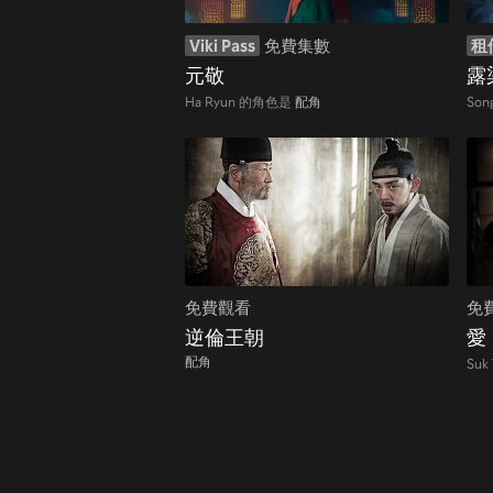
Viki Pass
免費集數
租
元敬
露
Ha Ryun 的角色是
配角
Son
免費觀看
免
逆倫王朝
愛
配角
Suk