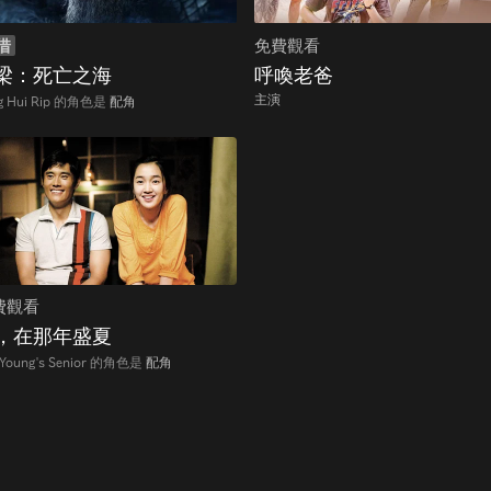
借
免費觀看
梁：死亡之海
呼喚老爸
主演
g Hui Rip 的角色是
配角
費觀看
，在那年盛夏
 Young's Senior 的角色是
配角