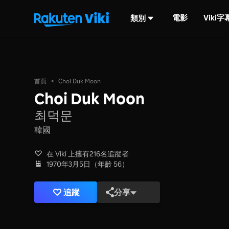
電影
Viki
類別
首頁
>
Choi Duk Moon
Choi Duk Moon
최덕문
韓國
在 Viki 上擁有216名追蹤者
1970年3月5日（年齡 56）
追蹤
分享